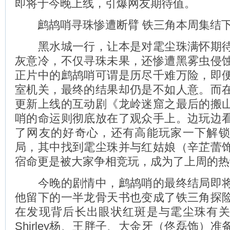
即将于今晚上线，引爆网友期待值。
鹧鸪哨寻珠惨遭断臂 铁三角本周集结
黑水城一行，让本是对雮尘珠满怀期待
灰意冷，不仅寻珠未果，还惨遭黑雾虫侵
正片中的鹧鸪哨可谓是历尽千难万险，即
室机关，最终的结果却仍是不如人意。而
更新上线的互动剧《龙岭迷窟之最后的搬
哨的命运则彻底放在了观众手上。边玩边
了网友的好奇心，还有高能玩家一下解
局，其中找到雮尘珠并与红姑娘（辛芷蕾
宿命更是被大家争相竞玩，成为了上周的热
今晚的剧情中，鹧鸪哨的最终结局即将
他留下的一半龙骨天书也变成了铁三角探
在发现背后长出眼状红斑是与雮尘珠有
Shirley杨、王胖子、大金牙（佟磊饰）