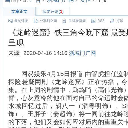
文章正文
我要评论(
1
)
复制链接
分享到空间
手机看新闻
RSS
打印
《龙岭迷窟》铁三角今晚下窟 最受
呈现
来源: 2020-04-16 14:16
浙城门户网
网易娱乐4月15日报道 由管虎担任监
探险悬疑网剧《龙岭迷窟》正在热播，今
集。在上周的剧情中，鹧鸪哨（高伟光饰
臂，心灰意冷的他在面对自己的命运时会
水城回忆过后，胡八一（潘粤明饰）、Shi
饰）、王胖子（姜超饰）将一同前往龙岭
的下落，他们又会如何应对窟内的重重关