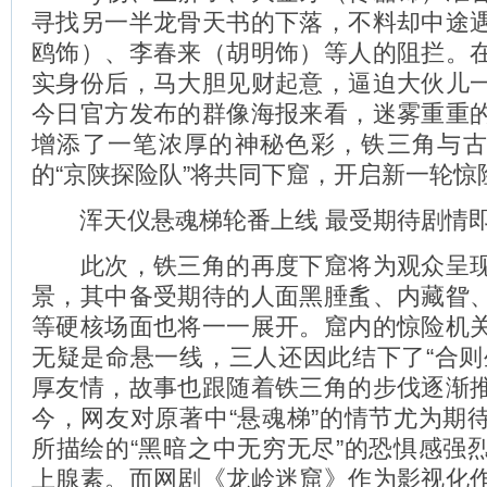
寻找另一半龙骨天书的下落，不料却中途
鸥饰）、李春来（胡明饰）等人的阻拦。
实身份后，马大胆见财起意，逼迫大伙儿
今日官方发布的群像海报来看，迷雾重重
增添了一笔浓厚的神秘色彩，铁三角与
的“京陕探险队”将共同下窟，开启新一轮惊
浑天仪悬魂梯轮番上线 最受期待剧情
此次，铁三角的再度下窟将为观众呈现
景，其中备受期待的人面黑腄蚃、内藏眢
等硬核场面也将一一展开。窟内的惊险机
无疑是命悬一线，三人还因此结下了“合则
厚友情，故事也跟随着铁三角的步伐逐渐
今，网友对原著中“悬魂梯”的情节尤为期
所描绘的“黑暗之中无穷无尽”的恐惧感强
上腺素。而网剧《龙岭迷窟》作为影视化